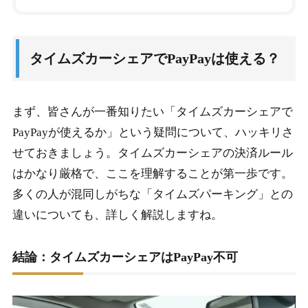
1.
タイムズカーシェアでPayPayは使える？
1-1.
結論：タイムズカーシェアはPayPay不可
タイムズカーシェアでPayPayは使える？
1-1-1.
▼ なぜPayPayが使えないのか？
1-2.
タイムズパーキングとの違いとは
まず、皆さんが一番知りたい「タイムズカーシェアで
1-3.
Times PAYの使い方
PayPayが使えるか」という疑問について、ハッキリさ
1-4.
タイムズカーシェアの公式支払い方法
せておきましょう。タイムズカーシェアの決済ルール
はかなり厳格で、ここを理解することが第一歩です。
1-4-1.
▼ 【重要】3Dセキュア（本人認証サービス）が必
多くの人が混同しがちな「タイムズパーキング」との
須
違いについても、詳しく解説しますね。
1-5.
デビットカードは使える？
結論：タイムズカーシェアはPayPay不可
2.
タイムズカーシェアでPayPayポイントを貯める
2-1.
PayPayカードは登録OK