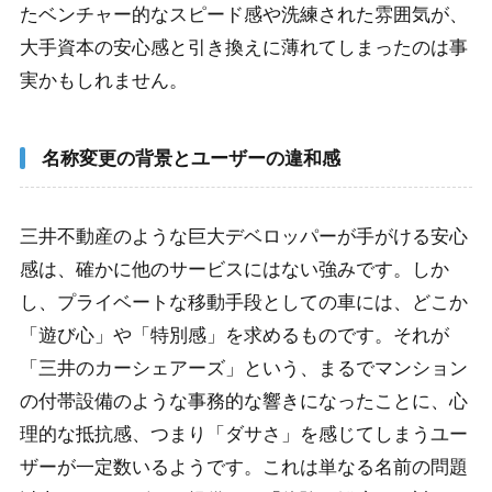
利点
たベンチャー的なスピード感や洗練された雰囲気が、
大手資本の安心感と引き換えに薄れてしまったのは事
2-1-1.
実利を極めた「賢いユーザー」の選択
実かもしれません。
2-1-2.
高級車こそ短時間利用が狙い目
2-2.
最新のハリアーやクラウンスポーツを自家用車風に
名称変更の背景とユーザーの違和感
乗る
2-2-1.
ステッカーの目立たなさを最大活用
三井不動産のような巨大デベロッパーが手がける安心
2-2-2.
所有しないライフスタイルの体現
感は、確かに他のサービスにはない強みです。しか
し、プライベートな移動手段としての車には、どこか
2-3.
個人間シェアのエニカと比較した法人サービスの安
心感
「遊び心」や「特別感」を求めるものです。それが
「三井のカーシェアーズ」という、まるでマンション
2-3-1.
安全性とメンテナンスの信頼性
の付帯設備のような事務的な響きになったことに、心
2-3-2.
法人の安心感こそが「スマートさ」の裏付け
理的な抵抗感、つまり「ダサさ」を感じてしまうユー
ザーが一定数いるようです。これは単なる名前の問題
2-4.
三井のカーシェアーズをダサいと言わせない活用の
要点