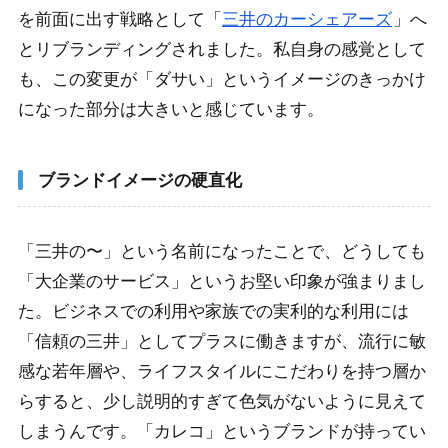
を前面に出す戦略として「
三井のカーシェアーズ
」へ
1-4-2.
三井の管理体制に対する厳しい視線
とリブランディングされました。私自身の感覚として
1-5.
サポートの対応が事務的で不満を感じる理由
も、この変更が「ダサい」というイメージのきっかけ
になった部分は大きいと感じています。
1-5-1.
マニュアル重視がもたらす「冷淡さ」
1-5-2.
一流の看板と三流のサポートというギャップ
ブランドイメージの硬直化
1-6.
アプリの操作性が悪くスマートさに欠けるデジタル
体験
「三井の〜」という名前になったことで、どうしても
1-6-1.
直感に反するUIとレスポンスの遅さ
「大企業のサービス」というお堅い印象が強まりまし
1-6-2.
デザインの古臭さが醸し出す「ダサさ」
た。ビジネスでの利用や家族での実利的な利用には
「信頼の三井」としてプラスに働きますが、流行に敏
2.
三井のカーシェアーズをダサいと誤解しないため
感な若年層や、ライフスタイルにこだわりを持つ層か
の活用術
らすると、少し説明的すぎて色気がないように見えて
2-1.
6時間以内の利用で距離料金が無料になる圧倒的な
しまうんです。「カレコ」というブランドが持ってい