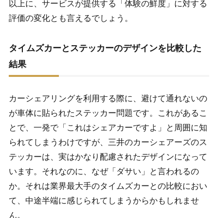
以上に、サービスが提供する「体験の鮮度」に対する
評価の変化とも言えるでしょう。
2-4-1.
イメージに踊らされない「使いこなし」の重要性
2-4-2.
三井のカーシェアーズをダサいと評価する声への
タイムズカーとステッカーのデザインを比較した
答え
結果
カーシェアリングを利用する際に、避けて通れないの
が車体に貼られたステッカー問題です。これがあるこ
とで、一発で「これはシェアカーですよ」と周囲に知
られてしまうわけですが、三井のカーシェアーズのス
テッカーは、実はかなり配慮されたデザインになって
います。それなのに、なぜ「ダサい」と言われるの
か。それは業界最大手のタイムズカーとの比較におい
て、中途半端に感じられてしまうからかもしれませ
ん。