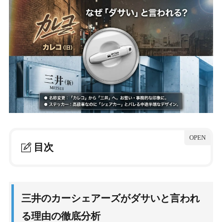
目次
1.
三井のカーシェアーズがダサいと言われる理由の
徹底分析
三井のカーシェアーズがダサいと言われ
1-1.
旧カレコから名称変更したことで失われた洗練さ
る理由の徹底分析
1-1-1.
ブランドイメージの硬直化