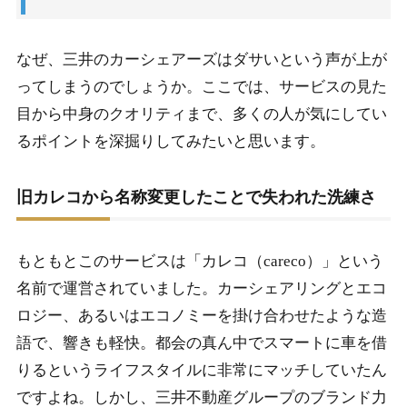
1-1-2.
名称変更の背景とユーザーの違和感
なぜ、三井のカーシェアーズはダサいという声が上が
1-2.
タイムズカーとステッカーのデザインを比較した結
ってしまうのでしょうか。ここでは、サービスの見た
果
目から中身のクオリティまで、多くの人が気にしてい
1-2-1.
視認性とデザイン性のジレンマ
るポイントを深掘りしてみたいと思います。
1-2-2.
目立たないはずのステッカーが「ダサい」と言わ
れる皮肉
旧カレコから名称変更したことで失われた洗練さ
1-3.
ベンツなどの高級車に貼られたステッカーへの羞恥
心
もともとこのサービスは「カレコ（careco）」という
1-3-1.
高級車という記号とシェアカーという現実
名前で運営されていました。カーシェアリングとエコ
ロジー、あるいはエコノミーを掛け合わせたような造
1-3-2.
デートや冠婚葬祭での心理的ハードル
語で、響きも軽快。都会の真ん中でスマートに車を借
1-4.
車内が汚いという口コミから見る管理体制の課題
りるというライフスタイルに非常にマッチしていたん
1-4-1.
シェアリングエコノミーの限界とモラル
ですよね。しかし、三井不動産グループのブランド力