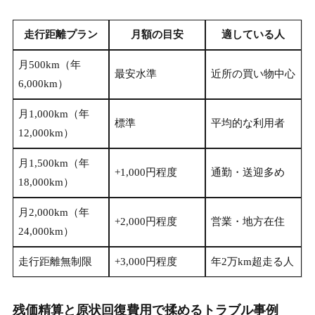
走行距離プラン
月額の目安
適している人
月500km（年
最安水準
近所の買い物中心
6,000km）
月1,000km（年
標準
平均的な利用者
12,000km）
月1,500km（年
+1,000円程度
通勤・送迎多め
18,000km）
月2,000km（年
+2,000円程度
営業・地方在住
24,000km）
走行距離無制限
+3,000円程度
年2万km超走る人
残価精算と原状回復費用で揉めるトラブル事例