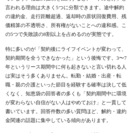
2-5.
まとめ：カーリースやめとけ知恵袋の結論と次の一
言われる理由は大きく5つに分類できます。途中解約
歩
の違約金、走行距離超過、返却時の原状回復費用、残
価精算の不透明さ、所有権がないことへの違和感。こ
の5つで失敗談の8割以上を占めるのが実態です。
特に多いのが「契約後にライフイベントが変わって、
契約期間を全うできなかった」という後悔です。3〜7
年というリース期間中に何も起きないと言い切れる人
は実はそう多くありません。転勤・結婚・出産・転
職・親の介護といった節目を経験する確率は決して低
くなく、知恵袋の回答者の多くも「契約期間中に環境
が変わらない自信がない人はやめておけ」と一貫して
書いています。回答件数の多い質問ほど、解約・違約
金関連の話題に集中している傾向があります。