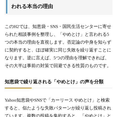
われる本当の理由
1-2.
途中解約と高額違約金で後悔する人が多い理由
1-3.
走行距離制限と超過料金のリアル
このH2では、知恵袋・SNS・国民生活センターに寄せ
1-4.
残価精算と原状回復費用で揉めるトラブル事例
られた相談事例を整理し、「やめとけ」と言われる5
1-5.
国民生活センターに寄せられた相談から見える落と
つの本当の理由を直視します。否定論の中身を知らず
し穴
に契約すると、ほぼ確実に同じ失敗を繰り返すことに
なります。逆に言えば、5つの理由を理解できれば、
2.
それでもカーリースが向いている人と失敗回避の
その大半は事前の対策で回避できる性質のものです。
判別法
2-1.
カーリースが向いていない人の5つの特徴
知恵袋で繰り返される「やめとけ」の声を分類
2-2.
カーリースが向いている人の判別軸と選択肢
Yahoo知恵袋やSNSで「カーリース やめとけ」と検索
2-3.
契約前に必ず確認する5つのチェックポイント
すると、似たような失敗パターンが繰り返し投稿され
2-4.
購入・残クレ・カーシェアとの比較で見える適正解
ています。複数の投稿を集約すると、「やめとけ」と