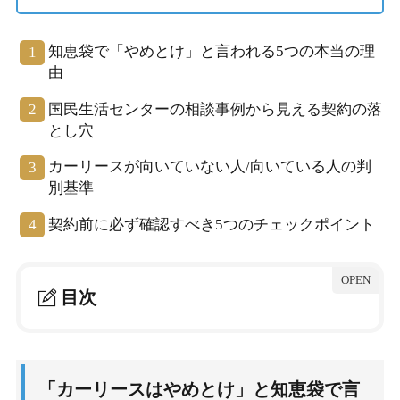
知恵袋で「やめとけ」と言われる5つの本当の理
由
国民生活センターの相談事例から見える契約の落
とし穴
カーリースが向いていない人/向いている人の判
別基準
契約前に必ず確認すべき5つのチェックポイント
目次
1.
「カーリースはやめとけ」と知恵袋で言われる本
当の理由
「カーリースはやめとけ」と知恵袋で言
1-1.
知恵袋で繰り返される「やめとけ」の声を分類