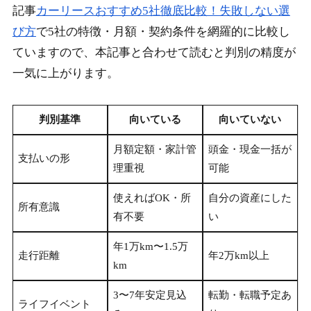
記事
カーリースおすすめ5社徹底比較！失敗しない選
び方
で5社の特徴・月額・契約条件を網羅的に比較し
ていますので、本記事と合わせて読むと判別の精度が
一気に上がります。
判別基準
向いている
向いていない
月額定額・家計管
頭金・現金一括が
支払いの形
理重視
可能
使えればOK・所
自分の資産にした
所有意識
有不要
い
年1万km〜1.5万
走行距離
年2万km以上
km
3〜7年安定見込
転勤・転職予定あ
ライフイベント