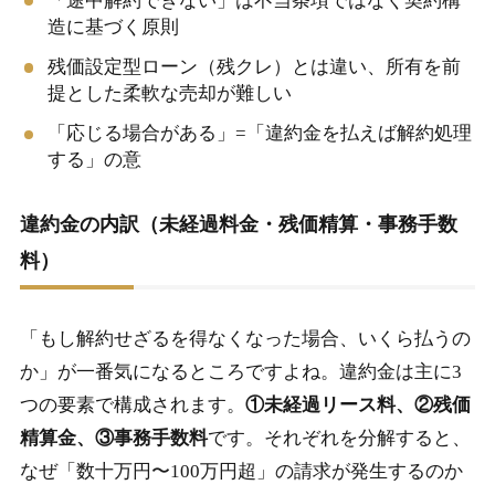
「途中解約できない」は不当条項ではなく契約構
造に基づく原則
残価設定型ローン（残クレ）とは違い、所有を前
提とした柔軟な売却が難しい
「応じる場合がある」=「違約金を払えば解約処理
する」の意
違約金の内訳（未経過料金・残価精算・事務手数
料）
「もし解約せざるを得なくなった場合、いくら払うの
か」が一番気になるところですよね。違約金は主に3
つの要素で構成されます。
①未経過リース料、②残価
精算金、③事務手数料
です。それぞれを分解すると、
なぜ「数十万円〜100万円超」の請求が発生するのか