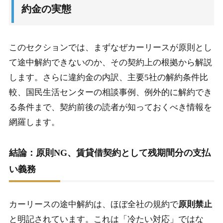
い義務
約金の実態
1-2.
違約金の内訳（未経過料金・残価精算・事務手数
料）
このセクションでは、まずなぜカーリースが原則とし
1-3.
主要5社の解約条件を徹底比較
て途中解約できないのか、その契約上の根拠から解説
1-4.
国民生活センターの相談事例とトラブルパターン
します。さらに違約金の内訳、主要5社の解約条件比
較、国民生活センターの相談事例、例外的に解約でき
1-5.
例外的に解約可能な条件（全損・契約者死亡・特
る条件まで、契約前後の読者が知っておくべき情報を
約）
網羅します。
2.
途中解約できないリスクを回避する選択肢と判断
結論：原則NG、賃貸借契約として残期間分の支払
軸
い義務
2-1.
短期OKカーリース（エンキロ等）への切り替えで
不安を消す
カーリースの途中解約は、ほぼ全社の規約で
原則禁止
2-2.
中途解約特約付きプランの選び方
と明記されています。これは「冷たい対応」ではな