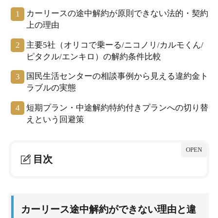
カーリースの途中解約が原則できない法的・契約
上の理由
主要5社（オリコで乗ーる/ニコノリ/カルモくん/
ピタクル/エンキロ）の解約条件比較
国民生活センターの相談事例から見える違約金ト
ラブルの実態
短期プラン・中途解約特約付きプランへの切り替
えという回避策
目次
1.
カーリース途中解約ができない理由と違約金の実
態
カーリース途中解約ができない理由と違
1-1.
結論：原則NG、賃貸借契約として残期間分の支払