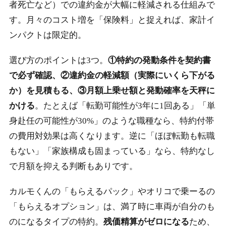
者死亡など）での違約金が大幅に軽減される仕組みで
す。月々のコスト増を「保険料」と捉えれば、家計イ
ンパクトは限定的。
選び方のポイントは3つ。
①特約の発動条件を契約書
で必ず確認、②違約金の軽減額（実際にいくら下がる
か）を見積もる、③月額上乗せ額と発動確率を天秤に
かける
。たとえば「転勤可能性が3年に1回ある」「単
身赴任の可能性が30%」のような職種なら、特約付帯
の費用対効果は高くなります。逆に「ほぼ転勤も転職
もない」「家族構成も固まっている」なら、特約なし
で月額を抑える判断もありです。
カルモくんの「もらえるパック」やオリコで乗ーるの
「もらえるオプション」は、満了時に車両が自分のも
のになるタイプの特約。
残価精算がゼロになる
ため、