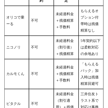
約
定
もらえるオ
未経過料金
オリコで乗
プション付
不可
＋残価精算
ーる
帯時は残価
＋手数料
精算なし
未経過料金
5年契約以下
ニコノリ
不可
（割引後）
は柔軟対応
＋残価精算
の余地あり
「もらえる
未経過料金
パック」加
カルモくん
不可
＋残価精算
入時は残価
＋手数料
精算回避可
未経過料金
三井住友ト
（割引適
ラスト系で
ピタクル
不可
用）＋残価
対応は事務