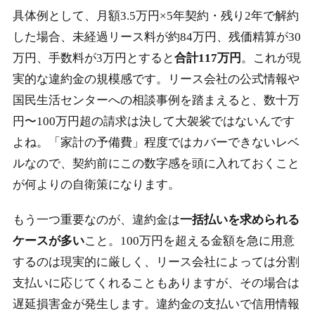
具体例として、月額3.5万円×5年契約・残り2年で解約
した場合、未経過リース料が約84万円、残価精算が30
万円、手数料が3万円とすると
合計117万円
。これが現
実的な違約金の規模感です。リース会社の公式情報や
国民生活センターへの相談事例を踏まえると、数十万
円〜100万円超の請求は決して大袈裟ではないんです
よね。「家計の予備費」程度ではカバーできないレベ
ルなので、契約前にこの数字感を頭に入れておくこと
が何よりの自衛策になります。
もう一つ重要なのが、違約金は
一括払いを求められる
ケースが多い
こと。100万円を超える金額を急に用意
するのは現実的に厳しく、リース会社によっては分割
支払いに応じてくれることもありますが、その場合は
遅延損害金が発生します。違約金の支払いで信用情報