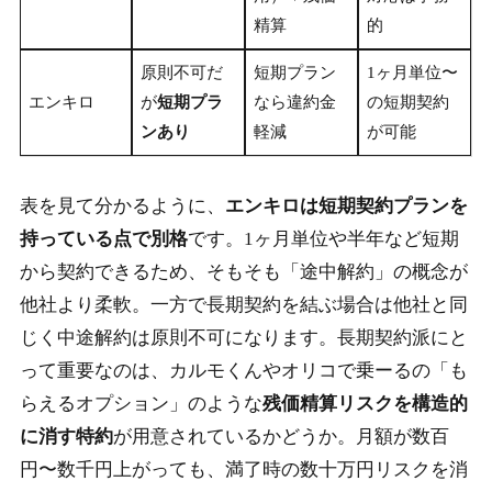
精算
的
原則不可だ
短期プラン
1ヶ月単位〜
エンキロ
が
短期プラ
なら違約金
の短期契約
ンあり
軽減
が可能
表を見て分かるように、
エンキロは短期契約プランを
持っている点で別格
です。1ヶ月単位や半年など短期
から契約できるため、そもそも「途中解約」の概念が
他社より柔軟。一方で長期契約を結ぶ場合は他社と同
じく中途解約は原則不可になります。長期契約派にと
って重要なのは、カルモくんやオリコで乗ーるの「も
らえるオプション」のような
残価精算リスクを構造的
に消す特約
が用意されているかどうか。月額が数百
円〜数千円上がっても、満了時の数十万円リスクを消