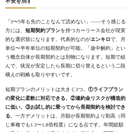
不安を消す
「3〜5年も先のことなんて読めない」――そう感じる
方には、
短期契約プラン
を持つカーリース会社が現実
的な選択肢になります。代表的なのが
エンキロ
で、月
単位〜半年単位の短期契約が可能。「途中解約」とい
う概念自体が長期契約とは別物になります。短期で組
んで、状況が安定したら長期に切り替えるという二段
構えの戦略も取りやすいです。
短期プランのメリットは大きく3つ。
①ライフプラン
の変化に柔軟に対応できる、②違約金リスクが構造的
に低い、③お試し的に乗ってから長期契約を検討でき
る
。一方デメリットは、月額が長期契約より割高（同
じ車種でも1.3〜1.8倍程度）になる点です。年間総額