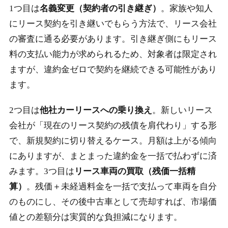
1つ目は
名義変更（契約者の引き継ぎ）
。家族や知人
にリース契約を引き継いでもらう方法で、リース会社
の審査に通る必要があります。引き継ぎ側にもリース
料の支払い能力が求められるため、対象者は限定され
ますが、違約金ゼロで契約を継続できる可能性があり
ます。
2つ目は
他社カーリースへの乗り換え
。新しいリース
会社が「現在のリース契約の残債を肩代わり」する形
で、新規契約に切り替えるケース。月額は上がる傾向
にありますが、まとまった違約金を一括で払わずに済
みます。3つ目は
リース車両の買取（残価一括精
算）
。残価＋未経過料金を一括で支払って車両を自分
のものにし、その後中古車として売却すれば、市場価
値との差額分は実質的な負担減になります。