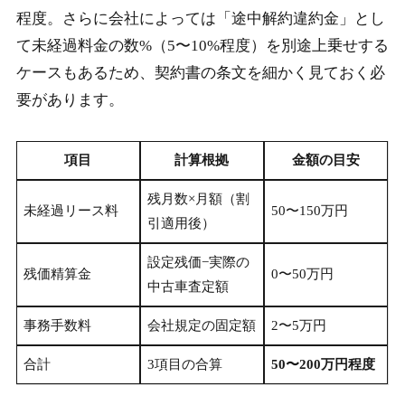
程度。さらに会社によっては「途中解約違約金」とし
て未経過料金の数%（5〜10%程度）を別途上乗せする
ケースもあるため、契約書の条文を細かく見ておく必
要があります。
項目
計算根拠
金額の目安
残月数×月額（割
未経過リース料
50〜150万円
引適用後）
設定残価−実際の
残価精算金
0〜50万円
中古車査定額
事務手数料
会社規定の固定額
2〜5万円
合計
3項目の合算
50〜200万円程度