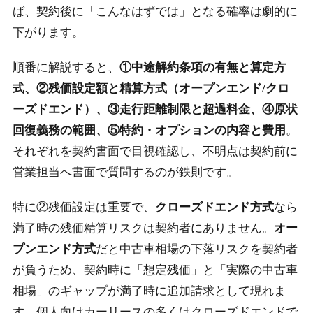
ば、契約後に「こんなはずでは」となる確率は劇的に
下がります。
順番に解説すると、
①中途解約条項の有無と算定方
式、②残価設定額と精算方式（オープンエンド/クロ
ーズドエンド）、③走行距離制限と超過料金、④原状
回復義務の範囲、⑤特約・オプションの内容と費用
。
それぞれを契約書面で目視確認し、不明点は契約前に
営業担当へ書面で質問するのが鉄則です。
特に②残価設定は重要で、
クローズドエンド方式
なら
満了時の残価精算リスクは契約者にありません。
オー
プンエンド方式
だと中古車相場の下落リスクを契約者
が負うため、契約時に「想定残価」と「実際の中古車
相場」のギャップが満了時に追加請求として現れま
す。個人向けカーリースの多くはクローズドエンドで