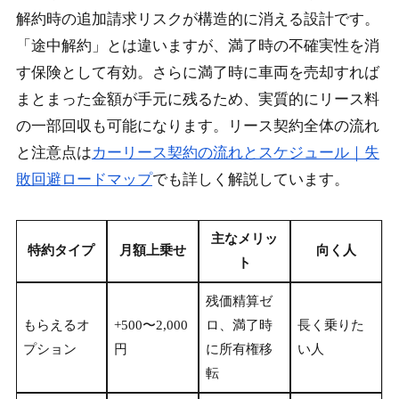
解約時の追加請求リスクが構造的に消える設計です。
「途中解約」とは違いますが、満了時の不確実性を消
す保険として有効。さらに満了時に車両を売却すれば
まとまった金額が手元に残るため、実質的にリース料
の一部回収も可能になります。リース契約全体の流れ
と注意点は
カーリース契約の流れとスケジュール｜失
敗回避ロードマップ
でも詳しく解説しています。
主なメリッ
特約タイプ
月額上乗せ
向く人
ト
残価精算ゼ
もらえるオ
+500〜2,000
ロ、満了時
長く乗りた
プション
円
に所有権移
い人
転