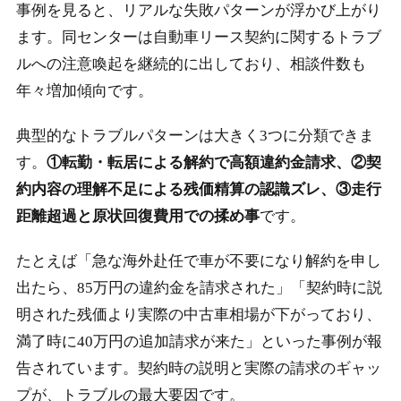
事例を見ると、リアルな失敗パターンが浮かび上がり
ます。同センターは自動車リース契約に関するトラブ
ルへの注意喚起を継続的に出しており、相談件数も
年々増加傾向です。
典型的なトラブルパターンは大きく3つに分類できま
す。
①転勤・転居による解約で高額違約金請求、②契
約内容の理解不足による残価精算の認識ズレ、③走行
距離超過と原状回復費用での揉め事
です。
たとえば「急な海外赴任で車が不要になり解約を申し
出たら、85万円の違約金を請求された」「契約時に説
明された残価より実際の中古車相場が下がっており、
満了時に40万円の追加請求が来た」といった事例が報
告されています。
契約時の説明と実際の請求のギャッ
プが、トラブルの最大要因
です。