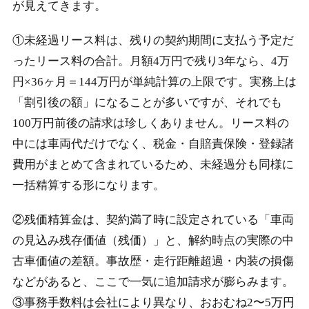
が見えてきます。
①未経過リース料は、残りの契約期間に支払う予定だ
ったリース料の合計。月額4万円で残り3年なら、4万
円×36ヶ月＝144万円が単純計算の上限です。実務上は
「割引後の額」になることが多いですが、それでも
100万円前後の請求は珍しくありません。リース料の
中には車両代だけでなく、税金・自賠責保険・登録諸
費用がまとめて含まれているため、未経過分も同様に
一括精算する形になります。
②残価精算金は、契約満了時に設定されている「車両
の見込み残存価値（残価）」と、解約時点の実際の中
古車価値の差額。
事故歴・走行距離超過・内装の損傷
などがあると、ここで一気に追加請求が膨らみます。
③事務手数料は会社により異なり、おおむね2〜5万円