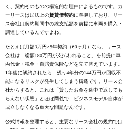
2-3.
契約前チェックリスト5項目
く、契約そのものの構造的な理由によるものです。カ
2-4.
名義変更・他社乗り換え・買取で解約相当を実現す
ーリースは民法上の
賃貸借契約
に準拠しており、リー
る3つの抜け道
ス会社は契約期間中の総支払額を前提に車両を購入・
調達しているんですよね。
2-5.
まとめ：カーリース途中解約できない不安への正し
い備え方
たとえば月額3万円×5年契約（60ヶ月）なら、リース
会社は「総額180万円が支払われること」を前提に車
両代金・税金・自賠責保険などを立て替えています。
1年後に解約されたら、残り4年分の144万円が回収不
能になるリスクが発生してしまう構造です。リース会
社からすると、これは「貸したお金を途中で返しても
らえない状態」とほぼ同義で、ビジネスモデル自体が
成立しなくなる重大な問題なんです。
公式情報を整理すると、主要なリース会社の規約では