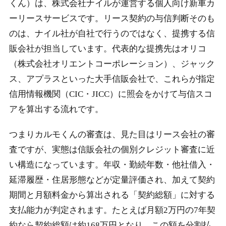
くん）は、株式会社ナイルが運営する個人向け新車カ
ーリースサービスです。リース契約の与信判断そのも
のは、ナイル社が自社で行うのではなく、提携する信
販会社が担当しています。代表的な提携先はオリコ
（株式会社オリエントコーポレーション）、ジャック
ス、アプラスといった大手信販会社で、これらが指定
信用情報機関（CIC・JICC）に照会をかけて与信スコ
アを算出する流れです。
つまりカルモくんの審査は、見た目はリース会社の審
査ですが、実態は信販会社の個別クレジット審査に近
い構造になっています。年収・勤続年数・他社借入・
延滞履歴・住居形態などが定量評価され、加えて契約
期間と月額料金から算出される「契約総額」に対する
支払能力が判定されます。たとえば月額2万円の7年契
約なら契約総額は約168万円となり、この額を分割払