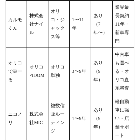
業界最
オリ
株式会
あり
長契約
カルモ
コ・ジ
1〜11
社ナイ
（7
11年・
くん
ャック
年
ル
年〜）
新車専
ス等
門
中古車
オリコ
あり
も選べ
オリコ
オリコ
で乗ー
3〜9年
（9
る・オ
×IDOM
単独
る
年）
リコ直
系審査
軽自動
複数信
あり
車に強
ニコノ
株式会
販ルー
1〜9年
（9
い・店
リ
社MIC
ティン
年）
舗サポ
グ
ート