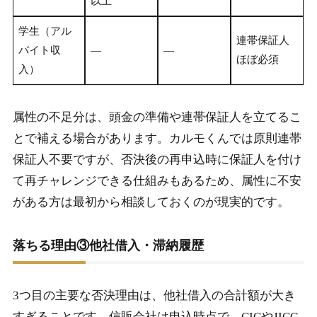
以上
学生（アル
連帯保証人
バイト収
—
—
ほぼ必須
入）
属性の不足分は、頭金の準備や連帯保証人を立てるこ
とで補える場合があります。カルモくんでは原則連帯
保証人不要ですが、否決後の再申込時に保証人を付け
て再チャレンジできる仕組みもあるため、属性に不安
がある方は最初から相談しておくのが現実的です。
落ちる理由③他社借入・滞納履歴
3つ目の主要な否決理由は、他社借入の合計額が大き
すぎることです。信販会社は申込時点で、CICやJICC