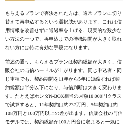
もらえるプランで否決された方は、通常プランに切り
替えて再申込するという選択肢があります。これは信
用情報を改善せずに通過率を上げる、現実的な数少な
い方法の一つで、再申込までの待機期間が大きく取れ
ない方には特に有効な手段になります。
前述の通り、もらえるプランは契約総額が大きく、信
販会社の与信ハードルが上がります。同じ申込者・同
じ車種でも、契約期間を11年から5年に短縮すれば契
約総額は半分以下になり、与信判断は大きく変わりま
す。たとえばホンダN-BOX相当の月額18,000円クラス
で試算すると、11年契約は約237万円、5年契約は約
108万円と100万円以上の差が出ます。信販会社の与信
モデルでは、契約総額が100万円台に収まると一気に