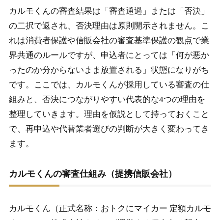
カルモくんの審査結果は「審査通過」または「否決」
1-4.
落ちる理由③他社借入・滞納履歴
の二択で返され、否決理由は原則開示されません。こ
1-5.
落ちる理由④もらえるプラン選択時の追加審査
れは消費者保護や信販会社の審査基準保護の観点で業
界共通のルールですが、申込者にとっては「何が悪か
2.
カルモくん審査落ちた時の対策と代替業者
ったのか分からないまま放置される」状態になりがち
です。ここでは、カルモくんが採用している審査の仕
2-1.
落ちた直後にやるべき3つのアクション
組みと、否決につながりやすい代表的な4つの理由を
2-2.
信用情報を改善してから再申込する手順
整理していきます。理由を仮説として持っておくこと
2-3.
代替業者比較（オリコで乗ーる・ニコノリ等）
で、再申込や代替業者選びの判断が大きく変わってき
ます。
2-4.
もらえるプランから通常プランへの変更検討
2-5.
まとめ：カルモくん審査落ちの対処と次の選択肢
カルモくんの審査仕組み（提携信販会社）
カルモくん（正式名称：おトクにマイカー 定額カルモ