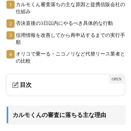
カルモくん審査落ちの主な原因と提携信販会社の
仕組み
否決直後の3日以内にやるべき具体的な行動
信用情報を改善してから再申込するまでの実行手
順
オリコで乗ーる・ニコノリなど代替リース業者と
の比較
目次
1.
カルモくんの審査に落ちる主な理由
1-1.
カルモくんの審査仕組み（提携信販会社）
カルモくんの審査に落ちる主な理由
1-2.
落ちる理由①信用情報のキズ
1-3.
落ちる理由②年収・勤続年数の不足