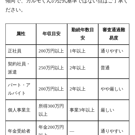
傾向で、カルモくんの公式基準ではない点はご了承く
ださい。
勤続年数目
審査通過難
属性
年収目安
安
易度
正社員
200万円以上
1年以上
通りやすい
契約社員・
250万円以上
2年以上
普通
派遣
パート・ア
200万円以上
2年以上
やや厳しい
ルバイト
所得300万円
個人事業主
事業3年以上
厳しい
以上
年金200万円
年金受給者
—
通りやすい