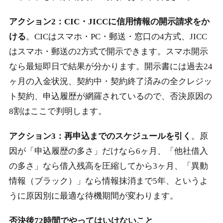
アクション2：CIC・JICCに信用情報の開示請求をか
ける
。CICはスマホ・PC・郵送・窓口の4方式、JICC
はスマホ・郵送の2方式で開示できます。スマホ開示
なら最短即日で結果が分かります。開示書には過去24
ヶ月の入金状況、契約中・契約終了済みの全クレジッ
ト契約、申込履歴が網羅されているので、否決原因の
8割はここで判明します。
アクション3：再申込までのスケジュールを引く
。原
因が「申込履歴の多さ」だけなら6ヶ月、「他社借入
の多さ」なら借入残高を圧縮してから3ヶ月、「異動
情報（ブラック）」なら情報抹消まで5年、というよ
うに原因別に最適な待機期間が変わります。
否決後72時間でやってはいけないこと