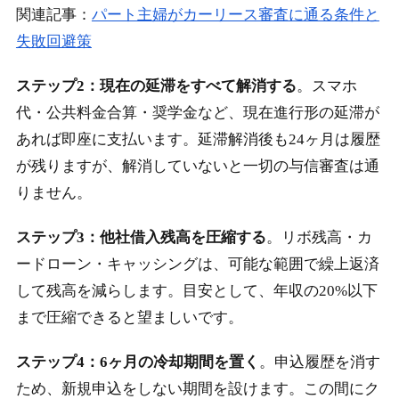
関連記事：
パート主婦がカーリース審査に通る条件と
失敗回避策
ステップ2：現在の延滞をすべて解消する
。スマホ
代・公共料金合算・奨学金など、現在進行形の延滞が
あれば即座に支払います。延滞解消後も24ヶ月は履歴
が残りますが、解消していないと一切の与信審査は通
りません。
ステップ3：他社借入残高を圧縮する
。リボ残高・カ
ードローン・キャッシングは、可能な範囲で繰上返済
して残高を減らします。目安として、年収の20%以下
まで圧縮できると望ましいです。
ステップ4：6ヶ月の冷却期間を置く
。申込履歴を消す
ため、新規申込をしない期間を設けます。この間にク