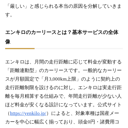
プ
「厳しい」と感じられる本当の原因を分解していきま
2-1.
審査に落ちる人の典型パターンと回避策
す。
2-2.
通過率を上げるために事前にやるべき準備
エンキロのカーリースとは？基本サービスの全体
2-3.
審査に落ちた場合の現実的な代替手段
像
2-4.
エンキロの審査に関するよくある質問
2-5.
エンキロの審査が厳しいかは申込前の見極めが鍵
エンキロは、月間の走行距離に応じて料金が変動する
【まとめ】
「距離連動型」のカーリースです。一般的なカーリー
スが月額固定で「月3,000km上限」のように契約上の
走行距離制限を設けるのに対し、エンキロは実走行距
離を毎月精算する仕組みで、年間走行距離が少ない人
ほど料金が安くなる設計になっています。公式サイト
（
https://yenkilo.jp/
）によると、対象車種は国産メー
カーを中心に幅広く揃っており、頭金0円・諸費用コ