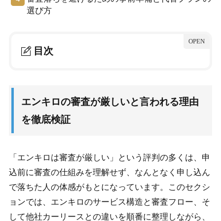
選び方
目次
1.
エンキロの審査が厳しいと言われる理由を徹底検
証
エンキロの審査が厳しいと言われる理由
1-1.
エンキロのカーリースとは？基本サービスの全体像
を徹底検証
1-2.
審査の仕組みは信販会社による独自判断
1-3.
審査が厳しいと感じる4つの具体的な理由
「エンキロは審査が厳しい」という評判の多くは、申
1-4.
申し込みから審査結果までの流れと日数
込前に審査の仕組みを理解せず、なんとなく申し込ん
1-5.
他社カーリースとの審査難易度を比較
で落ちた人の体感がもとになっています。このセクシ
ョンでは、エンキロのサービス構造と審査フロー、そ
2.
エンキロ審査の厳しい条件を突破する実践ステッ
して他社カーリースとの違いを順番に整理しながら、