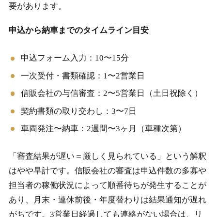
要があります。
申込から納車までのタイムライン目安
申込フォーム入力：10〜15分
一次受付・書類確認：1〜2営業日
信販会社の与信審査：2〜5営業日（土日祝除く）
契約書類の取り交わし：3〜7日
車両発注〜納車：2週間〜3ヶ月（車種次第）
「審査結果が遅い＝厳しく見られている」という解釈
はやや早計です。信販会社の審査は申込件数の多寡や
担当者の稼働状況によって順番待ちが発生することが
あり、月末・連休前後・年度替わりは結果通知が遅れ
がちです。3営業日経過しても連絡がない場合は、リ