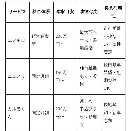
得意な属
サービス
料金体系
年収目安
審査傾向
性
走行距離
最大額ベ
距離連動
200万
が少な
エンキロ
ース・書
型
円〜
い・属性
類厳格
安定
軽自動車
独自基準
150万
希望・短
ニコノリ
固定月額
あり・柔
円〜
期契約
軟
OK
厳しめ・
長期契
カルモく
200万
申込ブラ
固定月額
約・新車
ん
円〜
ック影響
志向
大