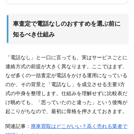
1.
車査定で電話なしのおすすめを選ぶ前に知るべき
仕組み
車査定で電話なしのおすすめを選ぶ前に
1-1.
車査定の電話なしが急増した背景と利用者心理
知るべき仕組み
1-2.
電話なし査定が成立する3つの方式（MOTA／ユー
カーパック／カウル）
1-3.
車査定電話なしおすすめサービス徹底比較表
「電話なし」と一口に言っても、実はサービスごとに
連絡方式の前提が大きく異なります。ここではまず、
1-4.
電話なし査定でも電話がかかるケースと回避策
なぜ多くの一括査定が電話をかける運用になっている
1-5.
電話なしで損しないための高額査定テクニック
のか、その背景と「電話なし」を成立させる主要3方
式の中身を整理します。仕組みを理解せずに比較表だ
2.
車査定で電話なしおすすめ運用と失敗しないチェ
け眺めても、「思っていたのと違った」という後悔が
ックリスト
起こりがちなので、最初に骨格を押さえておきます。
2-1.
申込フォームで電話をブロックする入力テクニック
関連記事：
廃車買取はどこがいい？高く売れる業者で
2-2.
匿名性を最大化するプロの設定とリスク管理