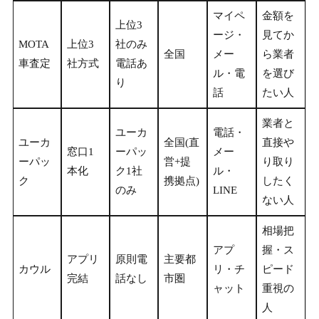
マイペ
金額を
上位3
ージ・
見てか
MOTA
上位3
社のみ
全国
メー
ら業者
車査定
社方式
電話あ
ル・電
を選び
り
話
たい人
業者と
ユーカ
電話・
ユーカ
全国(直
直接や
窓口1
ーパッ
メー
ーパッ
営+提
り取り
本化
ク1社
ル・
ク
携拠点)
したく
のみ
LINE
ない人
相場把
アプ
握・ス
アプリ
原則電
主要都
カウル
リ・チ
ピード
完結
話なし
市圏
ャット
重視の
人