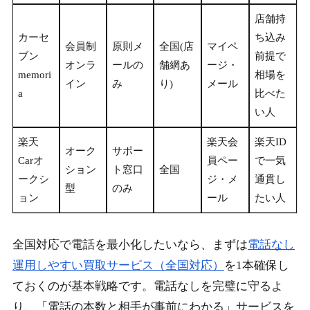
店舗持
カーセ
ち込み
会員制
原則メ
全国(店
マイペ
ブン
前提で
オンラ
ールの
舗網あ
ージ・
memori
相場を
イン
み
り)
メール
a
比べた
い人
楽天
楽天会
楽天ID
オーク
サポー
Carオ
員ペー
で一気
ション
ト窓口
全国
ークシ
ジ・メ
通貫し
型
のみ
ョン
ール
たい人
全国対応で電話を最小化したいなら、まずは
電話なし
運用しやすい買取サービス（全国対応）
を1本確保し
ておくのが基本戦略です。電話なしを完璧に守るよ
り、「電話の本数と相手が事前にわかる」サービスを