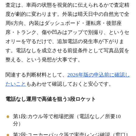
査定は、車両の状態を視覚的に伝えられるかで査定精
度が劇的に変わります。外装は晴天日中の自然光で全
周6方向、内装はダッシュボード・運転席・後部座
席・トランク、傷や凹みはアップで別撮り、というセ
オリーを守るだけで、追加電話の発生率が下がりま
す。電話なしを成立させる前提条件として写真品質を
整える、という発想が大事です。
関連する判断材料として、
2026年版の申込前に確認し
たいこと
もあわせて確認しておくと安心です。
電話なし運用で高値を狙う3段ロケット
第1段:カウル等で相場把握（電話なし／所要10
分）
第2段:ユーカーパック等で実売レンジ確認（窓口1