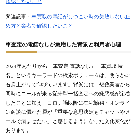
確認したいこと
2-3.
売却後の名義変更・入金トラブルを電話なしで解決
関連記事：
車買取の電話がしつこい時の失敗しない止
する方法
め方と業者で確認したいこと
2-4.
電話なし査定を後押しする最新トレンドと公的サポ
ート
車査定の電話なしが急増した背景と利用者心理
2-5.
まとめ：車査定で電話なしおすすめを賢く選ぶ最終
チェック
2024年あたりから「車査定 電話なし」「車買取 匿
名」というキーワードの検索ボリュームは、明らかに
右肩上がりで伸びています。背景には、複数業者から
同時にコールが来る従来型一括査定への嫌悪感が定着
したことに加え、コロナ禍以降に在宅勤務・オンライ
ン商談に慣れた層が「重要な意思決定もチャットやメ
ールで済ませたい」と感じるようになった文化変化が
あります。