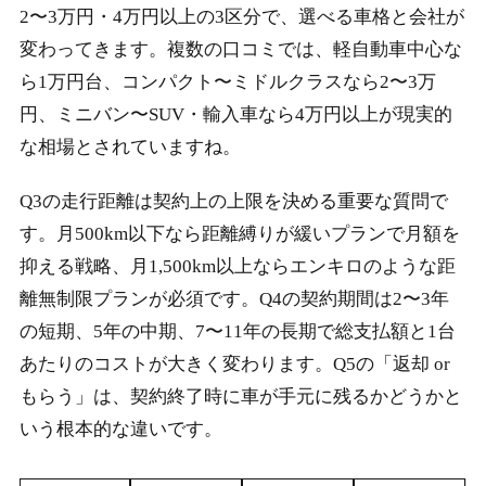
2〜3万円・4万円以上の3区分で、選べる車格と会社が
変わってきます。複数の口コミでは、軽自動車中心な
ら1万円台、コンパクト〜ミドルクラスなら2〜3万
円、ミニバン〜SUV・輸入車なら4万円以上が現実的
な相場とされていますね。
Q3の走行距離は契約上の上限を決める重要な質問で
す。月500km以下なら距離縛りが緩いプランで月額を
抑える戦略、月1,500km以上ならエンキロのような距
離無制限プランが必須です。Q4の契約期間は2〜3年
の短期、5年の中期、7〜11年の長期で総支払額と1台
あたりのコストが大きく変わります。Q5の「返却 or
もらう」は、契約終了時に車が手元に残るかどうかと
いう根本的な違いです。