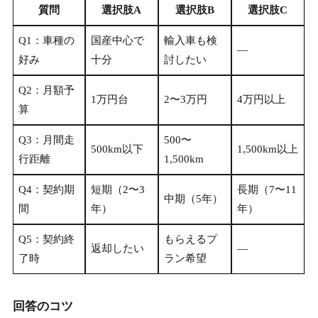
質問
選択肢A
選択肢B
選択肢C
Q1：車種の
国産中心で
輸入車も検
—
好み
十分
討したい
Q2：月額予
1万円台
2〜3万円
4万円以上
算
Q3：月間走
500〜
500km以下
1,500km以上
行距離
1,500km
Q4：契約期
短期（2〜3
長期（7〜11
中期（5年）
間
年）
年）
Q5：契約終
もらえるプ
返却したい
—
了時
ラン希望
回答のコツ