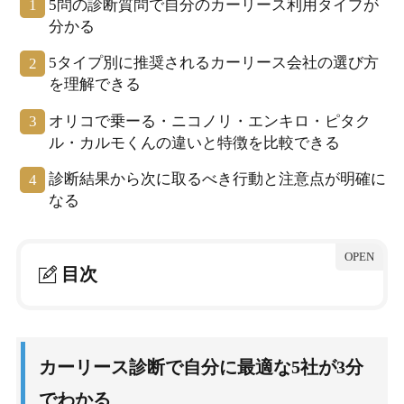
5問の診断質問で自分のカーリース利用タイプが
分かる
5タイプ別に推奨されるカーリース会社の選び方
を理解できる
オリコで乗ーる・ニコノリ・エンキロ・ピタク
ル・カルモくんの違いと特徴を比較できる
診断結果から次に取るべき行動と注意点が明確に
なる
目次
1.
カーリース診断で自分に最適な5社が3分でわかる
1-1.
カーリース診断のメリット
カーリース診断で自分に最適な5社が3分
1-2.
診断の5つの質問と回答パターン
でわかる