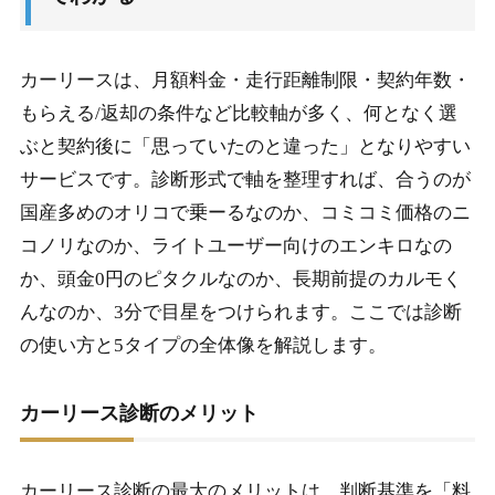
1-3.
診断結果5タイプの特徴
1-4.
タイプ別おすすめプランの目安
カーリースは、月額料金・走行距離制限・契約年数・
1-5.
診断結果を活かす次のステップ
もらえる/返却の条件など比較軸が多く、何となく選
ぶと契約後に「思っていたのと違った」となりやすい
2.
カーリース診断結果別の推奨5社の詳細解説
サービスです。診断形式で軸を整理すれば、合うのが
国産多めのオリコで乗ーるなのか、コミコミ価格のニ
2-1.
タイプ①国産・輸入広くにおすすめのオリコで乗ー
る
コノリなのか、ライトユーザー向けのエンキロなの
か、頭金0円のピタクルなのか、長期前提のカルモく
2-2.
タイプ②全国対応・コミコミにおすすめのニコノリ
んなのか、3分で目星をつけられます。ここでは診断
2-3.
タイプ③距離少ない・月額抑えるエンキロ
の使い方と5タイプの全体像を解説します。
2-4.
タイプ④頭金0円・新車のピタクル
カーリース診断のメリット
2-5.
タイプ⑤もらえるプラン・長期のカルモくん
2-6.
まとめ：カーリース診断の最終判断と比較ポイント
カーリース診断の最大のメリットは、判断基準を「料