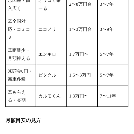
①国産・輸
オリコで乗
2〜8万円台
3〜7年
入広く
ーる
②全国対
応・コミコ
ニコノリ
1〜3万円台
3〜9年
ミ
③距離少・
エンキロ
1.7万円〜
5〜7年
月額抑える
④頭金0円・
ピタクル
1.5〜3万円
5〜7年
新車多種
⑤もらえ
カルモくん
1.3万円〜
7〜11年
る・長期
月額目安の見方