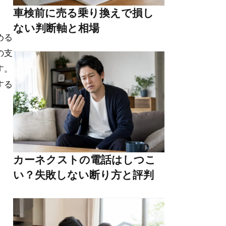
車検前に売る乗り換えで損し
ない判断軸と相場
める
の支
す。
する
カーネクストの電話はしつこ
い？失敗しない断り方と評判