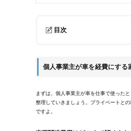
目次
1.
個人事業主が車を経費にする家事按分ガ
1-1.
車両関連費用はどこまで認められるか
1-2.
走行距離で算出する合理的な比率の決
個人事業主が車を経費にする
1-3.
自動車税や自賠責保険料を計上する際
1-4.
ガソリン代や駐車場代の仕訳と領収書
まずは、個人事業主が車を仕事で使ったと
1-5.
ローンの利息とリサイクル料金の正し
整理していきましょう。プライベートとの
ですよ。
2.
賢い個人事業主が車を経費にする家事按
2-1.
減価償却の仕組みと定率法を選択する