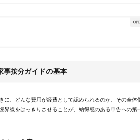
イドの基本
の全容
め方
家事按分ガイドの基本
の注意点
の保存
きに、どんな費用が経費として認められるのか、その全体
い処理
境界線をはっきりさせることが、納得感のある申告への第
分ガイド
メリット