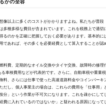
るかの全容
キーム
想像以上に多くのコストがかかりますよね。私たちが普段
は多種多様な費目が含まれています。これを税務上で適切
考え方
得るのかを正確に把握しておく必要があります。基本的に
記帳実務
用であれば、その多くを必要経費として算入することが認
作成方法
家事按分ガイド
燃料費、定期的なオイル交換やタイヤ交換、故障時の修理
ある車検費用などが代表的です。さらに、自動車税や重量
険料、さらには仕事で使った高速道路料金やコインパーキ
ただし、個人事業主の場合は、これらの費用を「仕事用」
按分」という作業が不可欠になります。これを疎かにして
経費に入れているのではないか」と疑われる原因になって