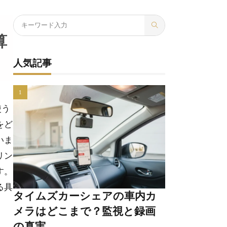
算
人気記事
使う
をど
いま
リン
す。
る具
タイムズカーシェアの車内カ
メラはどこまで？監視と録画
の真実