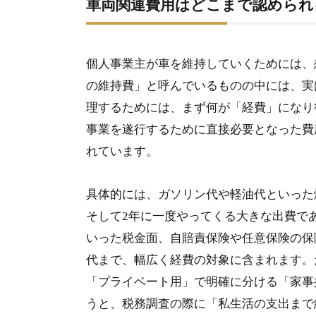
車両関連費用はどこまで認められ
2-1-1.
法定耐用年数の基礎知識
2-2.
4年落ち中古車による短期間での節税ス
個人事業主が車を維持していくためには、
の維持費」と呼んでいるものの中には、実
2-3.
カーリース利用時の会計処理と按分の
理するためには、まず何が「経費」になり
2-4.
車の買い替え時の下取りと売却に伴う
事業を遂行するために直接必要となった費
2-5.
税務調査対策として有効な運転日報の
れています。
2-6.
まとめ：個人事業主が車を経費にする
具体的には、ガソリン代や軽油代といった
そして2年に一度やってくる大きな出費で
いった税金面、自賠責保険や任意保険の保
代まで、幅広く経費の対象に含まれます。
「プライベート用」で明確に分ける「家事
うと、税務調査の際に「私生活の支出まで