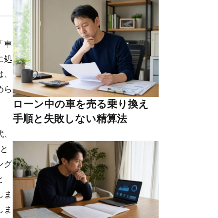
「車
に処
は、
めら
ローン中の車を売る乗り換え
手順と失敗しない精算法
代、
税と
ング
と
しま
しま